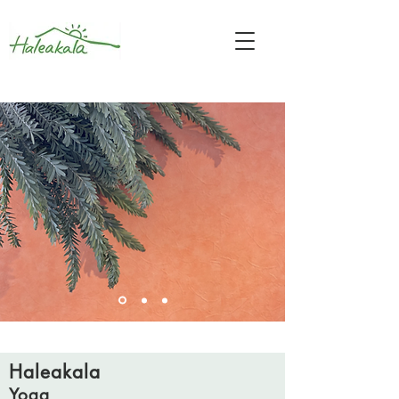
Haleakala
Yoga