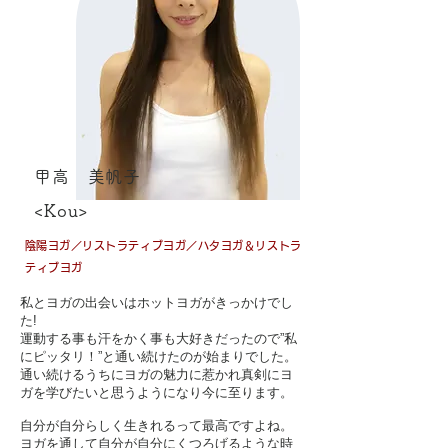
甲高 美帆子
<Kou>
​陰陽ヨガ／リストラティブヨガ／ハタヨガ＆リストラ
ティブヨガ
私とヨガの出会いはホットヨガがきっかけでし
た!
運動する事も汗をかく事も大好きだったので”私
にピッタリ！”と通い続けたのが始まりでした。
通い続けるうちにヨガの魅力に惹かれ真剣にヨ
ガを学びたいと思うようになり今に至ります。
​自分が自分らしく生きれるって最高ですよね。
ヨガを通して自分が自分にくつろげるような時