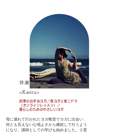
伴瀬 かをる
<Kaoru>
四季のお手当ヨガ／夜ヨガと夜二ドラ
（オンラインレッスン）／
​暮らしのためのやさしいヨガ
​母に連れて行かれたヨガ教室でヨガに出会い、
何とも言えない心地よさから継続して行うよう
になり、講師としての学びも始めました。２度