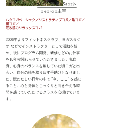
杉本 沙織<Saori>
Haleakala
主宰
ハタヨガベーシック／リストラティブヨガ／陰ヨガ／
朝ヨガ／
​眠る前のリラックスヨガ
2006年よりフィットネスクラブ、ヨガスタジ
オ などでインストラクターとして活動を始
め、後にプログラム開発、研修などのお仕事
を10年程関わらせていただきました。
私自
身、心身のバランスを崩していた頃ヨガと出
会い、自分の軸を取り戻す手助けとなりまし
た。慌ただしい日常の中で "今、ここ" を感じ
ること、心と身体とじっくりと向き合える時
間を感じていただけるクラスを心掛けていま
す。